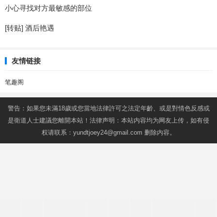
小心寻找对方最敏感的部位
[转贴] 酒后艳遇
友情链接
笔趣阁
警告：如果您未滿18歲或您當地法律許可之法定年齡、或是對情色反感或
是衛道人士建議您離開本站！法律声明：本站内容均为网友上传，如有侵
权请联系：
yundtjoey24@gmail.com
删除内容。