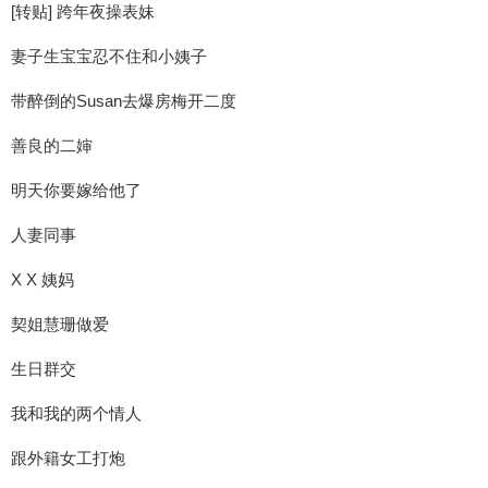
[转贴] 跨年夜操表妹
妻子生宝宝忍不住和小姨子
带醉倒的Susan去爆房梅开二度
善良的二婶
明天你要嫁给他了
人妻同事
X X 姨妈
契姐慧珊做爱
生日群交
我和我的两个情人
跟外籍女工打炮