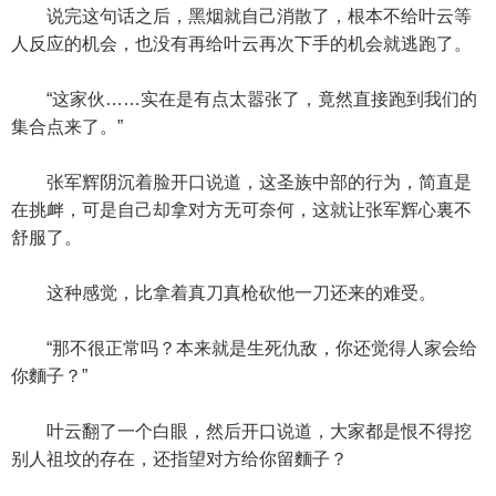
说完这句话之后，黑烟就自己消散了，根本不给叶云等
人反应的机会，也没有再给叶云再次下手的机会就逃跑了。
“这家伙……实在是有点太嚣张了，竟然直接跑到我们的
集合点来了。”
张军辉阴沉着脸开口说道，这圣族中部的行为，简直是
在挑衅，可是自己却拿对方无可奈何，这就让张军辉心裏不
舒服了。
这种感觉，比拿着真刀真枪砍他一刀还来的难受。
“那不很正常吗？本来就是生死仇敌，你还觉得人家会给
你麵子？”
叶云翻了一个白眼，然后开口说道，大家都是恨不得挖
别人祖坟的存在，还指望对方给你留麵子？