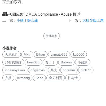
宝贵的东西。
👥
+0回应(0)(DMCA Compliance - Abuse 投诉)
上一篇：
小姨子好会舔
下一篇：
大肚少妇玉惠
天地丸丸
小说作者
天地丸丸
冰心
Ethan
yamato888
kg0000
只有我懂妳
likes080
賈丁丁
Bubkes
小雞湯
indainoyakou
ongvinvin
凡夫
porsmm
ptc077
夕媛
kkmanlg
Bone
金刀利刃
性与情