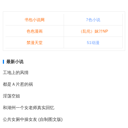
书包小说网
7色小说
色色漫画
（乱伦）妹汁NP
禁漫天堂
51动漫
最新小说
工地上的风情
都是Ａ片惹的祸
淫荡空姐
和湖州一个女老师真实回忆
公共女厕中操女友 (自制图文版)