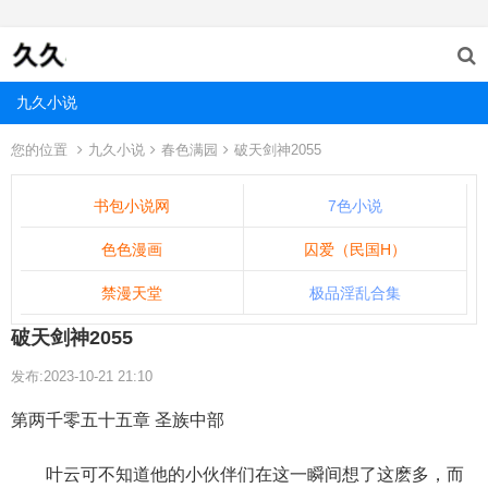
九久小说
您的位置
九久小说
春色满园
破天剑神2055
书包小说网
7色小说
色色漫画
囚爱（民国H）
禁漫天堂
极品淫乱合集
破天剑神2055
发布:2023-10-21 21:10
第两千零五十五章 圣族中部
叶云可不知道他的小伙伴们在这一瞬间想了这麽多，而