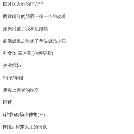
阳具送入她的淫穴里
两片暗红的阴唇一张一合的动着
姐夫出差了我和姐姐搞
趁泡温泉之际操了单位极品少妇
列女传 高达着 (持续更新)
失业师奶
2个好学姐
舞会上赤裸的性交
阿莲
(转载)商场小神龙(三)
[转贴] 房东太太的情欲