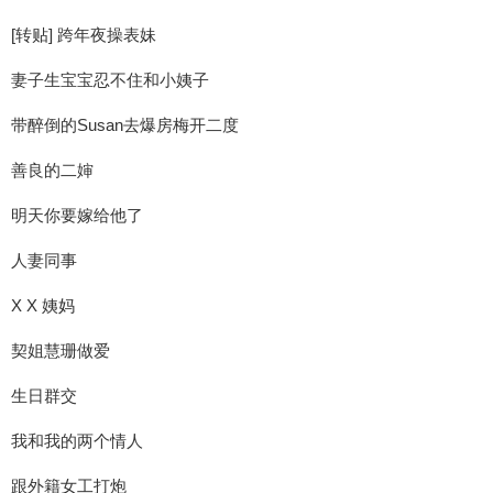
[转贴] 跨年夜操表妹
妻子生宝宝忍不住和小姨子
带醉倒的Susan去爆房梅开二度
善良的二婶
明天你要嫁给他了
人妻同事
X X 姨妈
契姐慧珊做爱
生日群交
我和我的两个情人
跟外籍女工打炮