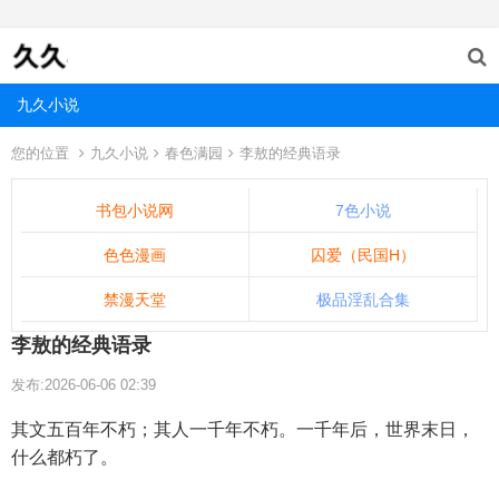
九久小说
您的位置
九久小说
春色满园
李敖的经典语录
书包小说网
7色小说
色色漫画
囚爱（民国H）
禁漫天堂
极品淫乱合集
李敖的经典语录
发布:2026-06-06 02:39
其文五百年不朽；其人一千年不朽。一千年后，世界末日，
什么都朽了。