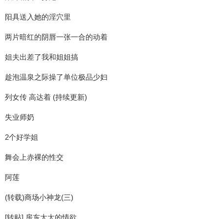
阳具送入她的淫穴里
两片暗红的阴唇一张一合的动着
姐夫出差了我和姐姐搞
趁泡温泉之际操了单位极品少妇
列女传 高达着 (持续更新)
失业师奶
2个好学姐
舞会上赤裸的性交
阿莲
(转载)商场小神龙(三)
[转贴] 房东太太的情欲