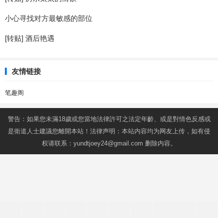
小心寻找对方最敏感的部位
[转贴] 酒后艳遇
友情链接
笔趣阁
警告：如果您未滿18歲或您當地法律許可之法定年齡、或是對情色反感或
是衛道人士建議您離開本站！法律声明：本站内容均为网友上传，如有侵
权请联系：
yundtjoey24@gmail.com
删除内容。