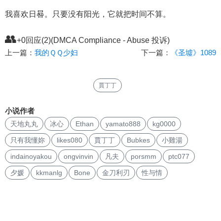
我喜欢日晷。只要没有阳光，它就把时间不算。
👥
+0回应(2)(DMCA Compliance - Abuse 投诉)
上一篇：
我的ＱＱ少妇
下一篇：
《圣墟》1089
賈丁丁
小说作者
天地丸丸
冰心
Ethan
yamato888
kg0000
只有我懂妳
likes080
賈丁丁
Bubkes
小雞湯
indainoyakou
ongvinvin
凡夫
porsmm
ptc077
夕媛
kkmanlg
Bone
金刀利刃
性与情